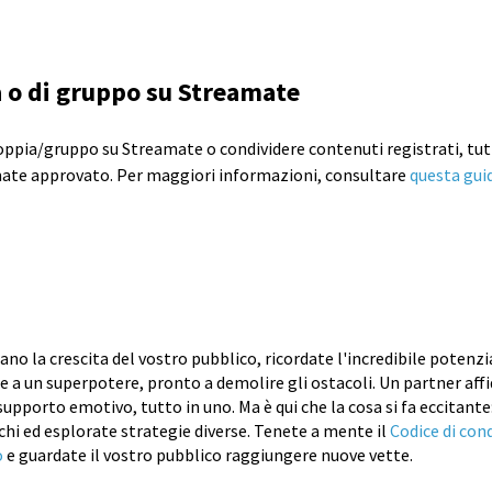
a o di gruppo su Streamate
coppia/gruppo su Streamate o condividere contenuti registrati, tu
ate approvato. Per maggiori informazioni, consultare
questa gui
ano la crescita del vostro pubblico, ricordate l'incredibile potenzi
 a un superpotere, pronto a demolire gli ostacoli. Un partner affid
l supporto emotivo, tutto in uno. Ma è qui che la cosa si fa eccitant
hi ed esplorate strategie diverse. Tenete a mente il
Codice di con
o
e guardate il vostro pubblico raggiungere nuove vette.