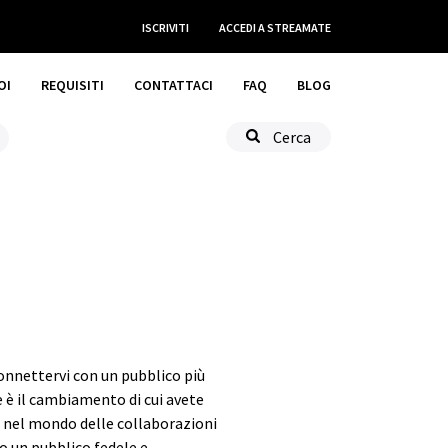
ISCRIVITI
ACCEDI
A STREAMATE
OI
REQUISITI
CONTATTACI
FAQ
BLOG
Cerca
 connettervi con un pubblico più
e è il cambiamento di cui avete
o nel mondo delle collaborazioni
o un pubblico fedele e