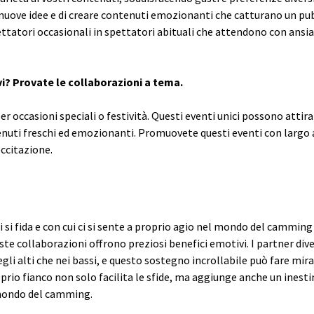
 nuove idee e di creare contenuti emozionanti che catturano un pu
ettatori occasionali in spettatori abituali che attendono con ansia
vi? Provate le collaborazioni a tema.
r occasioni speciali o festività. Questi eventi unici possono attira
nuti freschi ed emozionanti. Promuovete questi eventi con largo a
ccitazione.
 si fida e con cui ci si sente a proprio agio nel mondo del camming va
te collaborazioni offrono preziosi benefici emotivi. I partner div
i alti che nei bassi, e questo sostegno incrollabile può fare miracol
rio fianco non solo facilita le sfide, ma aggiunge anche un inesti
 mondo del camming.