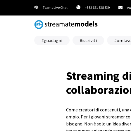
Teams Live Chat
+352 621 638 539
it
guadagni
iscriviti
orelav
Streaming di
collaborazi
Come creatori di contenuti, una de
ampio. Per i giovani streamer co
bisogno. Non è solo un'idea dive
tra cammer, spiegando come posso