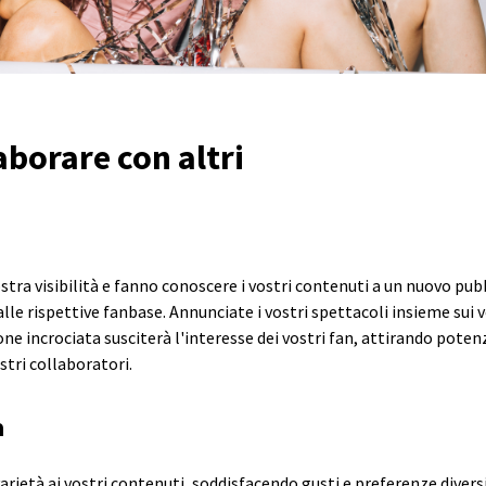
aborare con altri
tra visibilità e fanno conoscere i vostri contenuti a un nuovo pubb
alle rispettive fanbase. Annunciate i vostri spettacoli insieme sui vo
ne incrociata susciterà l'interesse dei vostri fan, attirando pote
ostri collaboratori.
a
arietà ai vostri contenuti, soddisfacendo gusti e preferenze diver