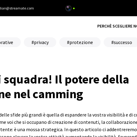
alian@streamate.com
PERCHÈ SCEGLIERE N
orative
privacy
protezione
successo
 squadra! Il potere della
one nel camming
lle sfide più grandi è quella di espandere la vostra visibilità e di
me voi che si occupano di creazione di contenuti, la collaborazion
rtente: è una mossa strategica. In questo articolo ci addentrerem
no elevare la vostra attività aumentando la visibilità, favorend