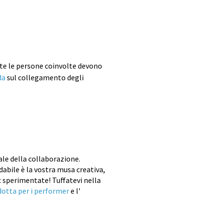
tte le persone coinvolte devono
da
sul collegamento degli
ale della collaborazione.
abile è la vostra musa creativa,
e: sperimentate! Tuffatevi nella
dotta per i performer
e l'