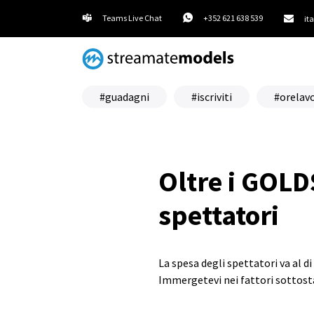
Teams Live Chat
+352 621 638 539
it
guadagni
iscriviti
orelav
Oltre i GOLDS
spettatori
La spesa degli spettatori va al d
Immergetevi nei fattori sottosta