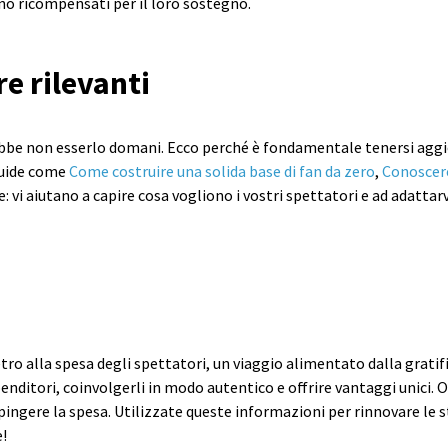
no ricompensati per il loro sostegno.
e rilevanti
ebbe non esserlo domani. Ecco perché è fondamentale tenersi aggi
guide come
Come costruire una solida base di fan da zero
,
Conoscere
 vi aiutano a capire cosa vogliono i vostri spettatori e ad adattarv
etro alla spesa degli spettatori, un viaggio alimentato dalla grati
spenditori, coinvolgerli in modo autentico e offrire vantaggi unici.
 spingere la spesa. Utilizzate queste informazioni per rinnovare le 
!