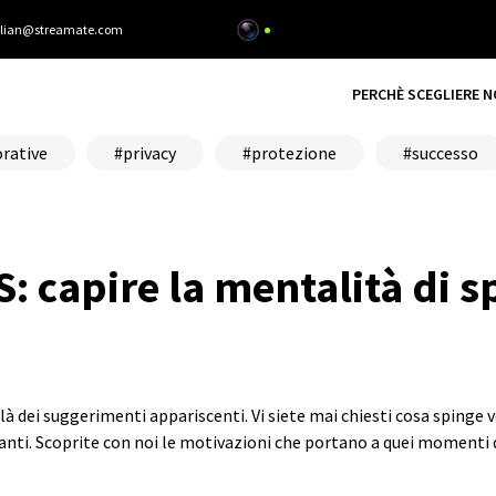
alian@streamate.com
PERCHÈ SCEGLIERE N
orative
privacy
protezione
successo
: capire la mentalità di s
i là dei suggerimenti appariscenti. Vi siete mai chiesti cosa spinge 
nti. Scoprite con noi le motivazioni che portano a quei momenti d