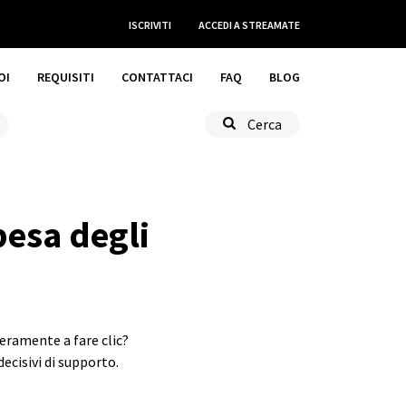
ISCRIVITI
ACCEDI
A STREAMATE
OI
REQUISITI
CONTATTACI
FAQ
BLOG
Cerca
pesa degli
veramente a fare clic?
ecisivi di supporto.